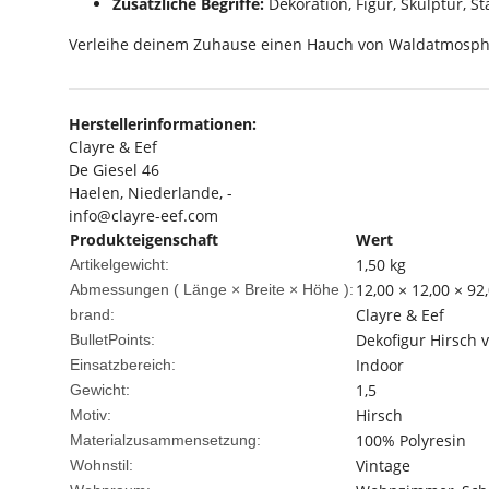
Zusätzliche Begriffe:
Dekoration, Figur, Skulptur, S
Verleihe deinem Zuhause einen Hauch von Waldatmosphäre
Herstellerinformationen:
Clayre & Eef
De Giesel 46
Haelen, Niederlande, -
info@clayre-eef.com
Produkteigenschaft
Wert
1,50
kg
Artikelgewicht:
12,00 × 12,00 × 92
Abmessungen ( Länge × Breite × Höhe ):
Clayre & Eef
brand:
Dekofigur Hirsch v
BulletPoints:
Indoor
Einsatzbereich:
1,5
Gewicht:
Hirsch
Motiv:
100% Polyresin
Materialzusammensetzung:
Vintage
Wohnstil: