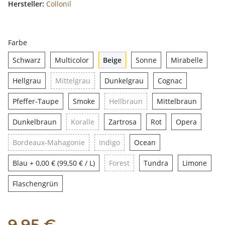
Hersteller:
Collonil
Farbe
Schwarz
Multicolor
Beige
Sonne
Mirabe
Schwarz
Multicolor
Beige
Sonne
Mirabelle
Hellgrau
Mittelgrau
Dunkelgrau
Cognac
Hellgrau
Mittelgrau
Dunkelgrau
Cognac
Pfeffer-Taupe
Smoke
Hellbraun
Mittelb
Pfeffer-Taupe
Smoke
Hellbraun
Mittelbraun
Dunkelbraun
Koralle
Zartrosa
Rot
Opera
Dunkelbraun
Koralle
Zartrosa
Rot
Opera
Bordeaux-Mahagonie
Indigo
Ocean
Bordeaux-Mahagonie
Indigo
Ocean
Blau
Forest
Tundra
Limo
Blau
+ 0,00 € (99,50 € / L)
Forest
Tundra
Limone
Flaschengrün
Flaschengrün
9,95 €