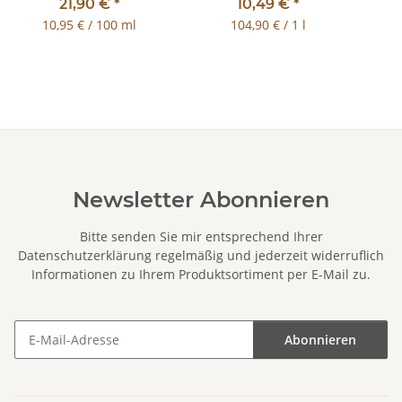
Sneakerspflege Sneaker
für Ihre Schuhe und
21,90 €
*
10,49 €
*
Reinigung 200ml
Textilien
10,95 € / 100 ml
104,90 € / 1 l
Newsletter Abonnieren
Bitte senden Sie mir entsprechend Ihrer
Datenschutzerklärung
regelmäßig und jederzeit widerruflich
Informationen zu Ihrem Produktsortiment per E-Mail zu.
Abonnieren
Newsletter Abonnieren