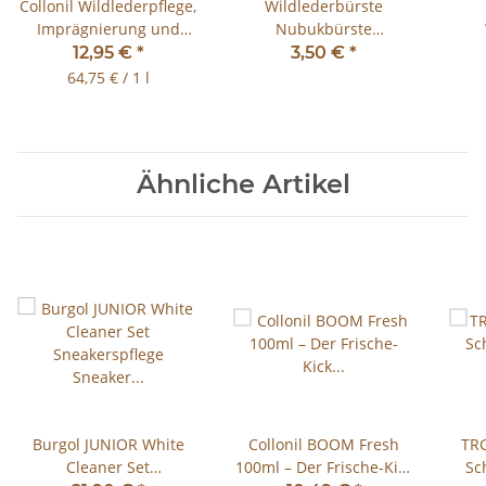
Collonil Wildlederpflege,
Wildlederbürste
Imprägnierung und
Nubukbürste
Farbauffrischung 200ml
Raulederbürste mit
12,95 €
*
3,50 €
*
Spray
Messingeinsatz
Fa
64,75 € / 1 l
Ähnliche Artikel
Burgol JUNIOR White
Collonil BOOM Fresh
TRG
Cleaner Set
100ml – Der Frische-Kick
Sc