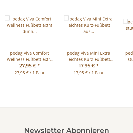
pedag Viva Comfort
pedag Viva Mini Extra
ped
Wellness Fußbett extra
leichtes Kurz-Fußbett
st
dünn und leicht Gr.35-
aus Leder Gr.35-47
Fle
27,95 €
*
17,95 €
*
46
27,95 € / 1 Paar
17,95 € / 1 Paar
Newsletter Abonnieren