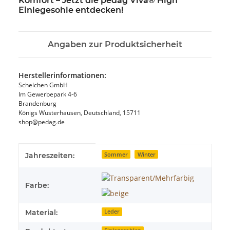
Komfort – Jetzt die pedag Viva® High
Einlegesohle entdecken!
Angaben zur Produktsicherheit
Herstellerinformationen:
Schelchen GmbH
Im Gewerbepark 4-6
Brandenburg
Königs Wusterhausen, Deutschland, 15711
shop@pedag.de
Produkteigenschaft
Wert
Jahreszeiten:
Sommer
Winter
Farbe:
Material:
Leder