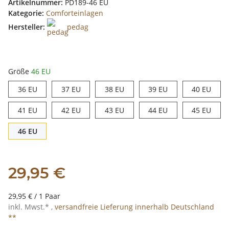
Artikelnummer:
PD189-46 EU
Kategorie:
Comforteinlagen
Hersteller:
pedag
Größe
46 EU
36 EU
37 EU
38 EU
39 EU
40 E
36 EU
37 EU
38 EU
39 EU
40 EU
41 EU
42 EU
43 EU
44 EU
45 E
41 EU
42 EU
43 EU
44 EU
45 EU
46 EU
46 EU
29,95 €
29,95 € / 1 Paar
inkl. Mwst.* ,
versandfreie Lieferung innerhalb Deutschland
**