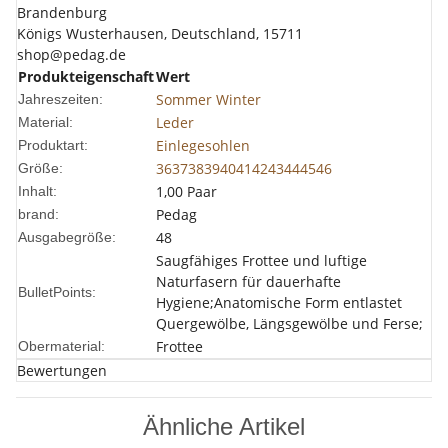
Brandenburg
Königs Wusterhausen, Deutschland, 15711
shop@pedag.de
Produkteigenschaft
Wert
Sommer
Winter
Jahreszeiten:
Leder
Material:
Einlegesohlen
Produktart:
36
37
38
39
40
41
42
43
44
45
46
Größe:
1,00 Paar
Inhalt:
Pedag
brand:
48
Ausgabegröße:
Saugfähiges Frottee und luftige
Naturfasern für dauerhafte
BulletPoints:
Hygiene;Anatomische Form entlastet
Quergewölbe, Längsgewölbe und Ferse;
Frottee
Obermaterial:
Bewertungen
Ähnliche Artikel