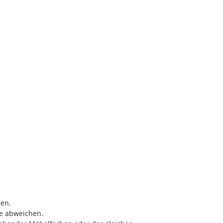
nen.
be abweichen.