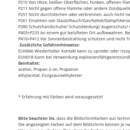
P210 Von Hitze, heißen Oberflächen, Funken, offenen Fl
P211 Nicht gegen offene Flamme oder andere Zündquell
P251 Nicht durchstechen oder verbrennen, auch nicht n
P261 Einatmen von Staub/Rauch/Gas/Nebel/Dampf/Aeros
P280 Schutzhandschuhe/ Schutzkleidung/ Augenschutz/ 
P403+P233 An einem gut belüfteten Ort aufbewahren. Beh
P410+P412 Vor Sonnenbestrahlung schützen und nicht Te
Zusätzliche Gefahrenhinweise:
EUH066 Wiederholter Kontakt kann zu spröder oder rissi
EUH018 Kann bei Verwendung explosionsfähige/entzünd
Beinhaltet:
aceton, Propan-2-on, Propanon
ethylacetat, Essigsäureethylester
* Erfahrung mit Färben wird vorausgesetzt!
Bitte beachten Sie
, dass die Bildschirmfarben aus tech
Die angezeigten Farben auf dem Bildschirm können je na