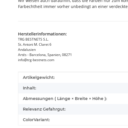
Wir weisen auch daraufhin, dass die Farben nur zum ko
Farbechtheit immer vorher unbedingt an einer verdeckten
Herstellerinformationen:
TRG BESTNETS S.L.
St. Antoni M. Claret 6
Andalusien
Artés - Barcelona, Spanien, 08271
info@trg-bestnets.com
Produkteigenschaft
Wert
Artikelgewicht:
Inhalt:
Abmessungen ( Länge × Breite × Höhe ):
Relevanz Gefahrgut:
ColorVariant: