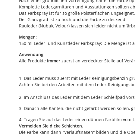
Nach einer gründlichen Vorreinigung haftet die Farbe op
Komplette Ledergarnituren und Ausstattungen sollten ab
Das Farbspray ist für so große Polsterflächen ungeeignet.
Der Glanzgrad ist zu hoch und die Farbe zu deckend.
Rauleder (Nubuk, Velour) lassen sich leider nicht umfärb
Mengen:
150 ml Leder- und Kunstleder Farbspray: Die Menge ist a
Anwendung
Alle Produkte
immer
zuerst an verdeckter Stelle auf Ver
1. Das Leder muss zuerst mit Leder Reinigungsbenzin gr
Achten Sie bei den Arbeiten mit dem Leder-Reinigungsbe
2. Im Anschluss das Leder mit dem Leder Schleifpad vorsi
3. Danach alle Kanten, die nicht gefärbt werden sollen, 
4. Tragen Sie auf das Leder einen dünnen Farbfilm vom L
Vermeiden Sie dicke Schichten.
Die Farbe kann dann "Verlaufsnasen" bilden und die Oberf