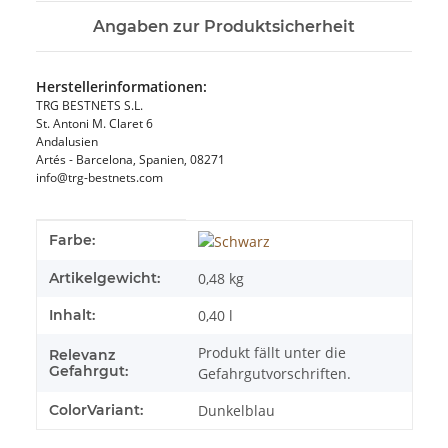
Angaben zur Produktsicherheit
Herstellerinformationen:
TRG BESTNETS S.L.
St. Antoni M. Claret 6
Andalusien
Artés - Barcelona, Spanien, 08271
info@trg-bestnets.com
Produkteigenschaft
Wert
Farbe:
Artikelgewicht:
0,48
kg
Inhalt:
0,40 l
Produkt fällt unter die
Relevanz
Gefahrgut:
Gefahrgutvorschriften.
ColorVariant:
Dunkelblau