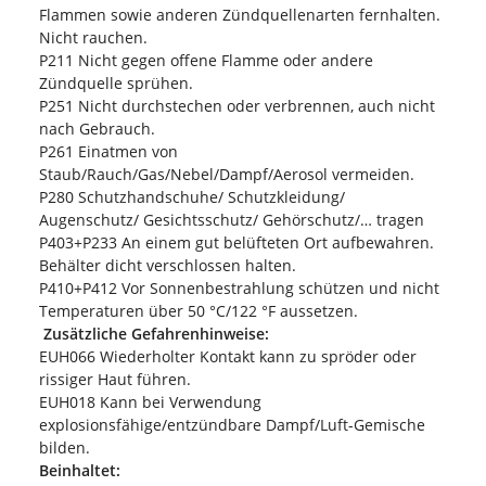
Flammen sowie anderen Zündquellenarten fernhalten.
Nicht rauchen.
P211 Nicht gegen offene Flamme oder andere
Zündquelle sprühen.
P251 Nicht durchstechen oder verbrennen, auch nicht
nach Gebrauch.
P261 Einatmen von
Staub/Rauch/Gas/Nebel/Dampf/Aerosol vermeiden.
P280 Schutzhandschuhe/ Schutzkleidung/
Augenschutz/ Gesichtsschutz/ Gehörschutz/… tragen
P403+P233 An einem gut belüfteten Ort aufbewahren.
Behälter dicht verschlossen halten.
P410+P412 Vor Sonnenbestrahlung schützen und nicht
Temperaturen über 50 °C/122 °F aussetzen.
Zusätzliche Gefahrenhinweise:
EUH066 Wiederholter Kontakt kann zu spröder oder
rissiger Haut führen.
EUH018 Kann bei Verwendung
explosionsfähige/entzündbare Dampf/Luft-Gemische
bilden.
Beinhaltet: