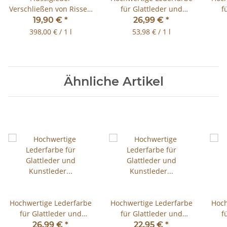
Verschließen von Rissen
für Glattleder und
f
Glattleder 50ml!
Kunstleder Marineblau /
Ku
19,90 €
*
26,99 €
*
NavyBlue 500ml
398,00 € / 1 l
53,98 € / 1 l
Ähnliche Artikel
Hochwertige Lederfarbe
Hochwertige Lederfarbe
Hoch
für Glattleder und
für Glattleder und
f
Kunstleder Marineblau /
Kunstleder Schwarz
Ku
26,99 €
*
22,95 €
*