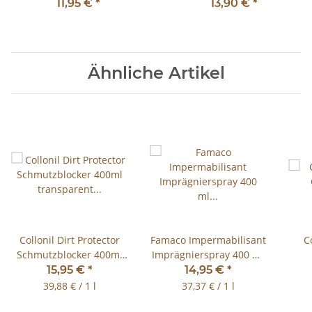
Espressomaschinen,
Nylonborsten
11,95 €
*
13,90 €
*
Buchenholz
Ähnliche Artikel
Collonil Dirt Protector
Famaco Impermabilisant
C
Schmutzblocker 400ml
Imprägnierspray 400 ml
transparent Carbon Pro
Spraydose
15,95 €
*
14,95 €
*
Imprägnierung
39,88 € / 1 l
37,37 € / 1 l