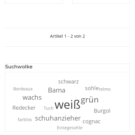
Artikel 1 - 2 von 2
Suchwolke
schwarz
sohle
Bama
Bordeaux
telmo
wachs
grün
weiß
Redecker
Tuch
Burgol
schuhanzieher
farblos
cognac
Einlegesohle