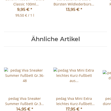
Classic 100ml
Bürsten Wildlederbürste
Wildlederpflege viele
Raulederbürste
9,95 €
*
13,95 €
*
Farben
Nubukbürste mit
99,50 € / 1 l
Kreppauflage
Ähnliche Artikel
pedag Viva Sneaker
pedag Viva Mini Extra
ped
Summer Fußbett Gr.36-
leichtes Kurz-Fußbett
dünn
48
aus Leder Gr.35-47
Sch
14,95 €
*
17,95 €
*