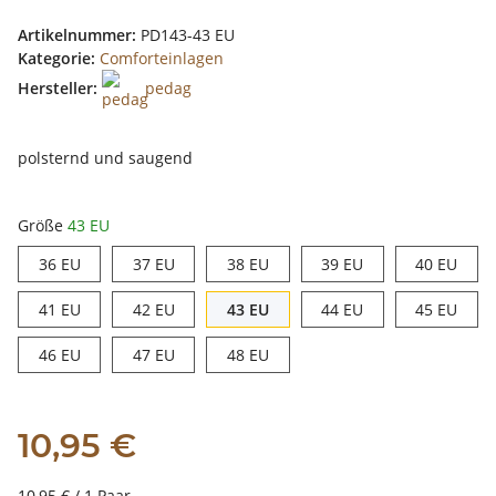
Artikelnummer:
PD143-43 EU
Kategorie:
Comforteinlagen
Hersteller:
pedag
polsternd und saugend
Größe
43 EU
36 EU
37 EU
38 EU
39 EU
40 E
36 EU
37 EU
38 EU
39 EU
40 EU
41 EU
42 EU
43 EU
44 EU
45 E
41 EU
42 EU
43 EU
44 EU
45 EU
46 EU
47 EU
48 EU
46 EU
47 EU
48 EU
10,95 €
10,95 € / 1 Paar