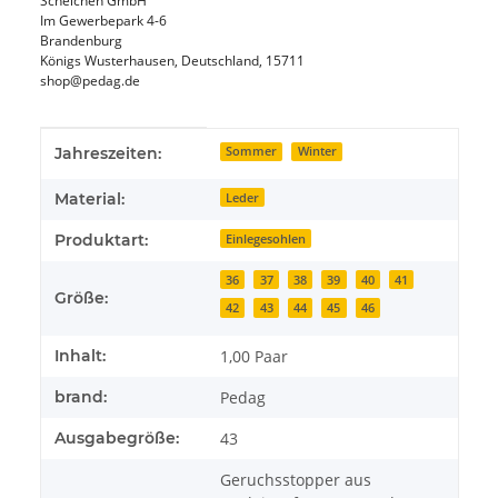
Schelchen GmbH
Im Gewerbepark 4-6
Brandenburg
Königs Wusterhausen, Deutschland, 15711
shop@pedag.de
Produkteigenschaft
Wert
Jahreszeiten:
Sommer
Winter
Material:
Leder
Produktart:
Einlegesohlen
36
37
38
39
40
41
Größe:
42
43
44
45
46
Inhalt:
1,00 Paar
brand:
Pedag
Ausgabegröße:
43
Geruchsstopper aus