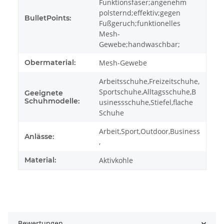
Funktionsfaser;angenehm
polsternd;effektiv;gegen
BulletPoints:
Fußgeruch;funktionelles
Mesh-
Gewebe;handwaschbar;
Obermaterial:
Mesh-Gewebe
Arbeitsschuhe,Freizeitschuhe,
Sportschuhe,Alltagsschuhe,B
Geeignete
Schuhmodelle:
usinessschuhe,Stiefel,flache
Schuhe
Arbeit,Sport,Outdoor,Business
Anlässe:
,
Material:
Aktivkohle
Bewertungen