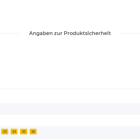
Angaben zur Produktsicherheit
43
44
45
46