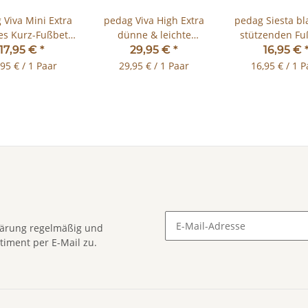
 Viva Mini Extra
pedag Viva High Extra
pedag Siesta bl
tes Kurz-Fußbett
dünne & leichte
stützenden Fuß
aus Leder Gr.35-47
Hohlfuß Schuheinlage
Flexible Schuhe
17,95 €
*
29,95 €
*
16,95 €
Gr.35-46
,95 € / 1 Paar
29,95 € / 1 Paar
16,95 € / 1 P
lärung
regelmäßig und
timent per E-Mail zu.
Newsletter Abonnieren