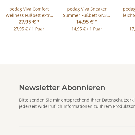
pedag Viva Comfort
pedag Viva Sneaker
pedag
Wellness Fußbett extra
Summer Fußbett Gr.36-
leich
dünn und leicht Gr.35-
48
27,95 €
*
14,95 €
*
46
27,95 € / 1 Paar
14,95 € / 1 Paar
17
Newsletter Abonnieren
Bitte senden Sie mir entsprechend Ihrer
Datenschutzerk
jederzeit widerruflich Informationen zu Ihrem Produktsor