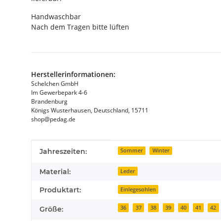
Handwaschbar
Nach dem Tragen bitte lüften
Herstellerinformationen:
Schelchen GmbH
Im Gewerbepark 4-6
Brandenburg
Königs Wusterhausen, Deutschland, 15711
shop@pedag.de
Produkteigenschaft
Wert
Jahreszeiten:
Sommer
Winter
Material:
Leder
Produktart:
Einlegesohlen
36
37
38
39
40
41
42
Größe: