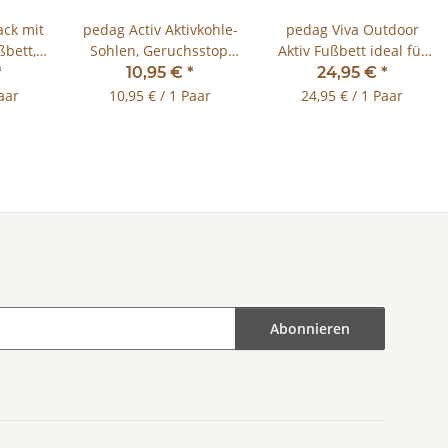
ack mit
pedag Activ Aktivkohle-
pedag Viva Outdoor
bett,
Sohlen, Geruchsstop,
Aktiv Fußbett ideal für
inlagen
polsternd
Beruf und Freizeit
*
10,95 €
*
24,95 €
*
vegan
aar
10,95 € / 1 Paar
24,95 € / 1 Paar
Abonnieren