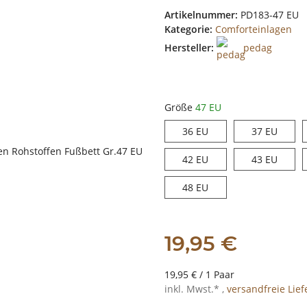
Artikelnummer:
PD183-47 EU
Kategorie:
Comforteinlagen
Hersteller:
pedag
Größe
47 EU
36 EU
37 EU
36 EU
37 EU
42 EU
43 EU
42 EU
43 EU
48 EU
48 EU
19,95 €
19,95 € / 1 Paar
inkl. Mwst.* ,
versandfreie Lie