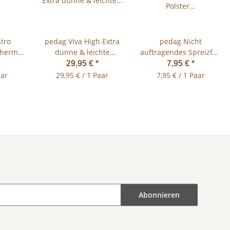
tro
pedag Viva High Extra
pedag Nicht
Thermo
dünne & leichte
auftragendes Spreizfuß
lefilter
Hohlfuß Schuheinlage
Polster Lederpelotte T-
29,95 €
*
7,95 €
*
Gr.35-46
Form BRAUN
aar
29,95 € / 1 Paar
7,95 € / 1 Paar
Abonnieren