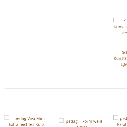
Sc
Kunsts
vielen
1,9