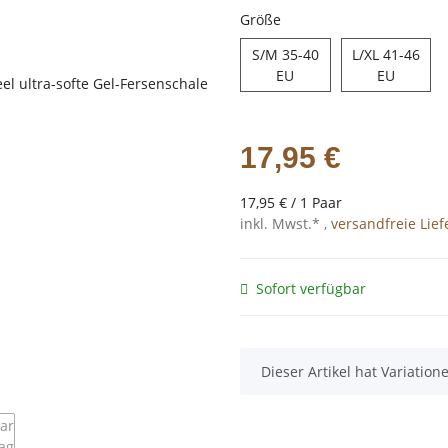
Größe
S/M 35-40
L/XL 41-46
S/M 35-40 EU
L/XL 41
EU
EU
17,95 €
17,95 € / 1 Paar
inkl. Mwst.* ,
versandfreie Lie
Sofort verfügbar
x
Dieser Artikel hat Variatio