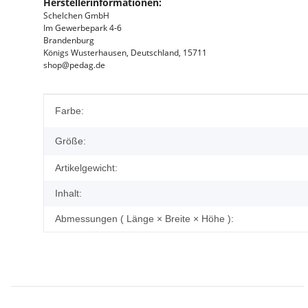
Herstellerinformationen:
Schelchen GmbH
Im Gewerbepark 4-6
Brandenburg
Königs Wusterhausen, Deutschland, 15711
shop@pedag.de
Produkteigenschaft
Wert
Farbe:
Größe:
Artikelgewicht:
Inhalt:
Abmessungen ( Länge × Breite × Höhe ):