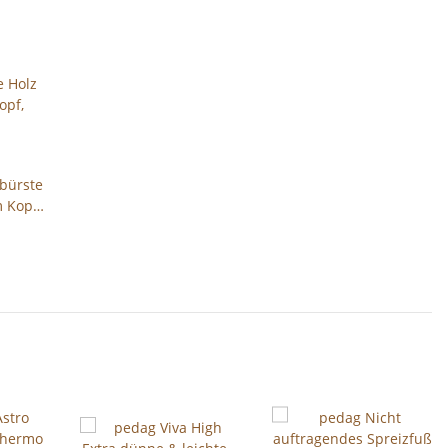
bürste
 Kopf,
165mm x