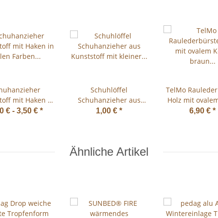
huhanzieher
Schuhlöffel
TelMo Rauleder
toff mit Haken in
Schuhanzieher aus
Holz mit ovalem
 Farben lieferbar
Kunststoff mit kleiner
braun lackiert 
0 € -
3,50 €
*
1,00 €
*
6,90 €
*
ca. 50cm
Biegung, verschiedene
35mm
Farbe
Ähnliche Artikel