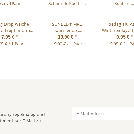
g Drop weiche
SUNBED® FIRE
pedag alu As
tte Tropfenform
wärmendes
Wintereinlage 
weiß 1Paar
Schaumfußbett - Größe
Sohle m Aktivkoh
7,95 €
*
19,90 €
*
9,95 €
*
35-48
Gr.36-46
95 € / 1 Paar
19,90 € / 1 Paar
9,95 € / 1 P
lärung
regelmäßig und
timent per E-Mail zu.
Newsletter Abonnieren