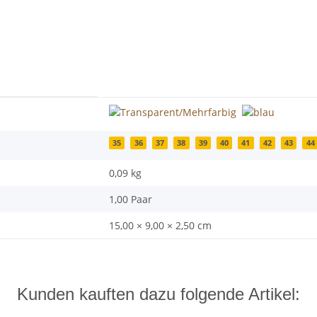
35
36
37
38
39
40
41
42
43
44
0,09
kg
1,00 Paar
15,00 × 9,00 × 2,50 cm
Kunden kauften dazu folgende Artikel: