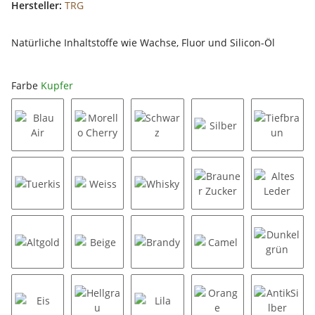
Hersteller:
TRG
Natürliche Inhaltstoffe wie Wachse, Fluor und Silicon-Öl
Farbe
Kupfer
Blau Air
Morello Cherry
Schwarz
Silber
Tiefbra
Tuerkis
Weiss
Whisky
Brauner Zucker
Altes Le
Altgold
Beige
Brandy
Camel
Dunkel