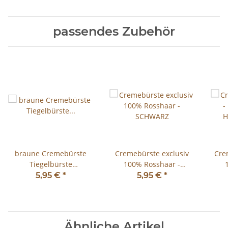
passendes Zubehör
braune Cremebürste
Cremebürste exclusiv
Cremeb
Tiegelbürste
100% Rosshaar -
Auftragbürste hell zum
SCHWARZ
H
5,95 €
*
5,95 €
*
Auftragen von
Schuhcreme
Ähnliche Artikel