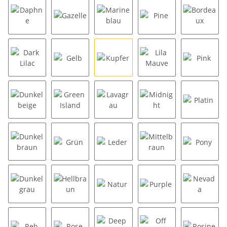
Daphne
Gazelle
Marineblau
Pine
Bordea
Dark Lilac
Gelb
Kupfer
Lila Mauve
Pink
Dunkelbeige
Green Island
Lavagrau
Midnight
Platin
Dunkelbraun
Grün
Leder
Mittelbraun
Pony
Dunkelgrau
Hellbraun
Natur
Purple
Nevada