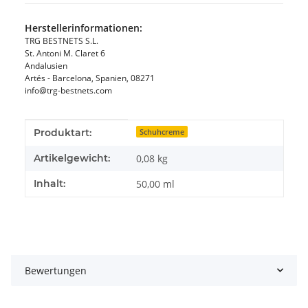
Herstellerinformationen:
TRG BESTNETS S.L.
St. Antoni M. Claret 6
Andalusien
Artés - Barcelona, Spanien, 08271
info@trg-bestnets.com
Produkteigenschaft
Wert
Produktart:
Schuhcreme
Artikelgewicht:
0,08
kg
Inhalt:
50,00 ml
Bewertungen