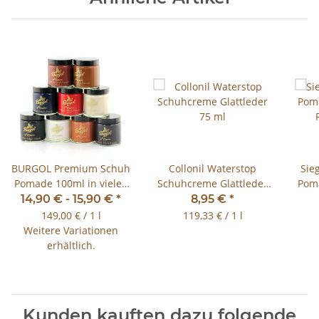
BURGOL Premium Schuh
Collonil Waterstop
Sie
Pomade 100ml in vielen
Schuhcreme Glattleder
Poma
Farben lieferbar
75 ml
14,90 € -
15,90 €
*
8,95 €
*
149,00 € / 1 l
119,33 € / 1 l
Weitere Variationen
erhältlich.
Kunden kauften dazu folgende