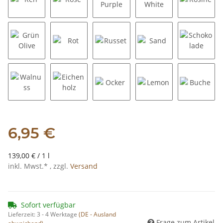
Reh
Rose
Deep Purple
Off White
Rosine
Grün Olive
Rot
Russet
Sand
Schokol
Walnuss
Eichenholz
Ocker
Lemon
Buche
6,95 €
139,00 € / 1 l
inkl. Mwst.* , zzgl.
Versand
Sofort verfügbar
Lieferzeit:
3 - 4 Werktage
(DE - Ausland
Frage zum Artikel