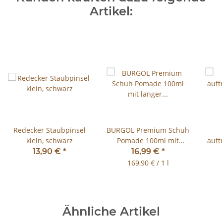
Artikel:
Redecker Staubpinsel
BURGOL Premium Schuh
klein, schwarz
Pomade 100ml mit
auft
langer Tiegelbürste
Pols
13,90 €
*
16,99 €
*
169,90 € / 1 l
Ähnliche Artikel