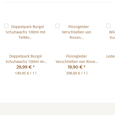
Doppelpack Burgol
Flüssigleder
Lede
Schuhwachs 100ml mit
Verschließen von Rissen
TelMo Cremebürste
Glattleder 50ml!
Ku
29,99 €
*
19,90 €
*
149,95 € / 1 l
398,00 € / 1 l