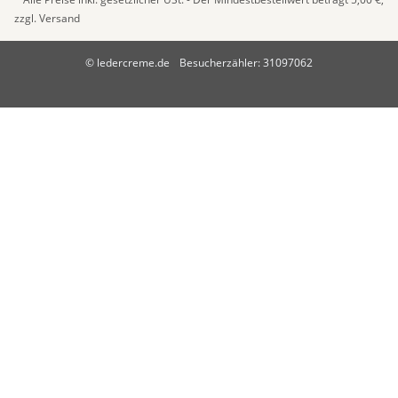
zzgl.
Versand
© ledercreme.de
Besucherzähler: 31097062