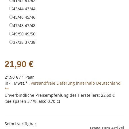
41/42
41/42
43/44
43/44
45/46
45/46
47/48
47/48
49/50
49/50
37/38
37/38
21,90 €
21,90 € / 1 Paar
inkl. Mwst.* ,
versandfreie Lieferung innerhalb Deutschland
**
Unverbindliche Preisempfehlung des Herstellers
:
22,60 €
(Sie sparen
3.1%
, also
0,70 €
)
Sofort verfügbar
Frage zum Artikel