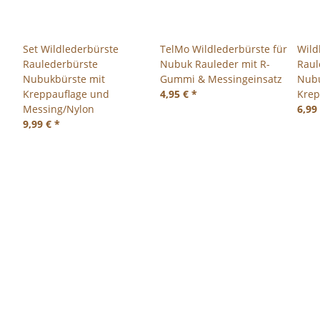
Set Wildlederbürste
TelMo Wildlederbürste für
Wild
Raulederbürste
Nubuk Rauleder mit R-
Raul
Nubukbürste mit
Gummi & Messingeinsatz
Nubu
Kreppauflage und
4,95 €
*
Krep
Messing/Nylon
6,99
9,99 €
*