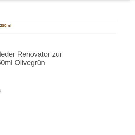
 250ml
eder Renovator zur
50ml Olivegrün
4