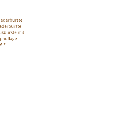
lederbürste
ederbürste
kbürste mit
pauflage
 €
*