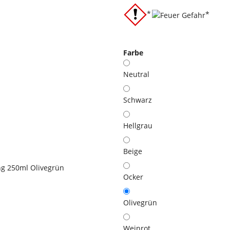
*
*
Farbe
Neutral
Schwarz
Hellgrau
Beige
Ocker
Olivegrün
Weinrot