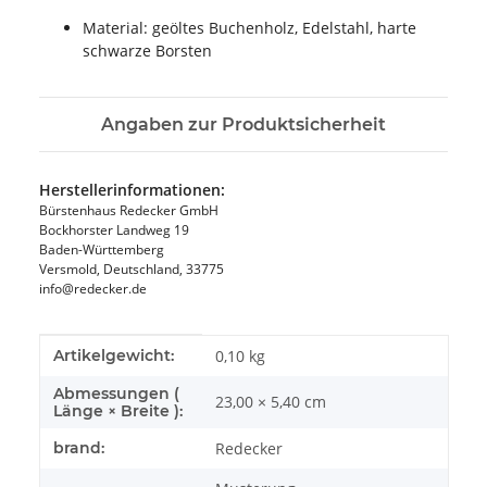
Material: geöltes Buchenholz, Edelstahl, harte
schwarze Borsten
Angaben zur Produktsicherheit
Herstellerinformationen:
Bürstenhaus Redecker GmbH
Bockhorster Landweg 19
Baden-Württemberg
Versmold, Deutschland, 33775
info@redecker.de
Produkteigenschaft
Wert
Artikelgewicht:
0,10
kg
Abmessungen (
23,00 × 5,40 cm
Länge × Breite ):
brand:
Redecker