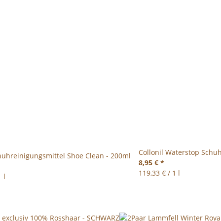
Collonil Waterstop Schu
uhreinigungsmittel Shoe Clean - 200ml
8,95 €
*
119,33 € / 1 l
 l