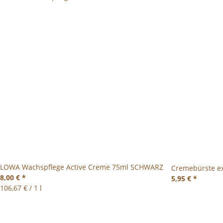
LOWA Wachspflege Active Creme 75ml SCHWARZ
Cremebürste e
8,00 €
*
5,95 €
*
106,67 € / 1 l