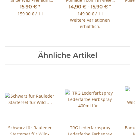
Shoe Wax Premium
Pomade 100ml in vielen
Poli
Schuhcreme für
Farben lieferbar
im
15,90 €
*
14,90 € -
15,90 €
*
Glattleder 100ml
159,00 € / 1 l
149,00 € / 1 l
Weitere Variationen
erhältlich.
Ähnliche Artikel
Schwarz für Rauleder
TRG Lederfarbspray
Bama
Starterset für Wild-,
Lederfarbe Farbspray