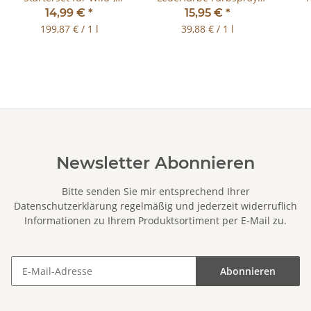
Velour-, Rau- u
400ml für Glattleder
S
14,99 €
*
15,95 €
*
Nubukleder
199,87 € / 1 l
39,88 € / 1 l
Newsletter Abonnieren
Bitte senden Sie mir entsprechend Ihrer
Datenschutzerklärung
regelmäßig und jederzeit widerruflich
Informationen zu Ihrem Produktsortiment per E-Mail zu.
Abonnieren
Newsletter Abonnieren