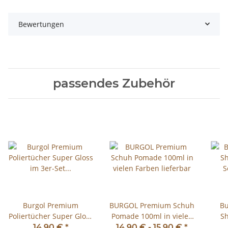
Bewertungen
passendes Zubehör
Burgol Premium
BURGOL Premium Schuh
Bu
Poliertücher Super Gloss
Pomade 100ml in vielen
S
im 3er-Set 60x15cm
Farben lieferbar
14,90 €
*
14,90 € -
15,90 €
*