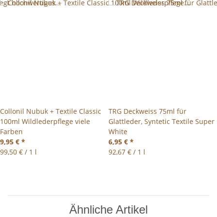
Collonil Nubuk + Textile Classic
TRG Deckweiss 75ml für
100ml Wildlederpflege viele
Glattleder, Syntetic Textile Super
Farben
White
9,95 €
*
6,95 €
*
99,50 € / 1 l
92,67 € / 1 l
Ähnliche Artikel