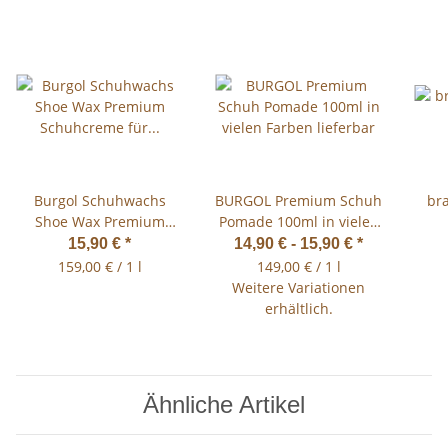
Burgol Schuhwachs
BURGOL Premium Schuh
br
Shoe Wax Premium
Pomade 100ml in vielen
Schuhcreme für
Farben lieferbar
Auft
15,90 €
*
14,90 € -
15,90 €
*
Glattleder 100ml
159,00 € / 1 l
149,00 € / 1 l
Weitere Variationen
erhältlich.
Ähnliche Artikel