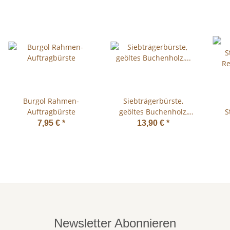
Burgol Rahmen-
Siebträgerbürste,
Auftragbürste
geöltes Buchenholz,
S
hochwertige
Rei
7,95 €
*
13,90 €
*
Nylonborsten
Newsletter Abonnieren