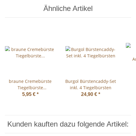
Ähnliche Artikel
braune Cremebürste
Burgol Bürstencaddy-Set
Tiegelbürste
inkl. 4 Tiegelbürsten
Auftragbürste hell zum
A
5,95 €
*
24,90 €
*
Auftragen von
Schuhcreme
Kunden kauften dazu folgende Artikel: