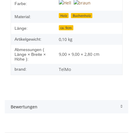
Produkteigenschaft
Wert
Farbe:
Holz
Buchenholz
Material:
ca. 9cm
Länge:
0,10
kg
Artikelgewicht:
Abmessungen (
9,00 × 9,00 × 2,80 cm
Länge × Breite ×
Höhe ):
TelMo
brand:
Bewertungen