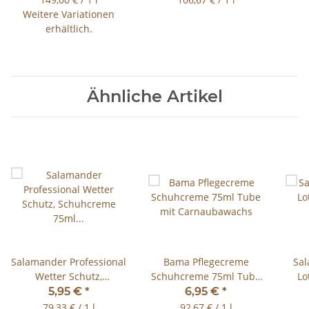
Weitere Variationen
erhältlich.
Ähnliche Artikel
Salamander Professional
Bama Pflegecreme
Sal
Wetter Schutz,
Schuhcreme 75ml Tube
Lo
Schuhcreme 75ml viele
mit Carnaubawachs
5,95 €
*
6,95 €
*
Farben
79,33 € / 1 l
92,67 € / 1 l