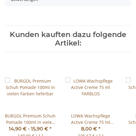
Kunden kauften dazu folgende
Artikel:
BURGOL Premium Schuh
LOWA Wachspflege
Pomade 100ml in vielen
Active Creme 75 ml
Sch
Farben lieferbar
FARBLOS
mit 
14,90 € -
15,90 €
*
8,00 €
*
149,00 € / 1 l
106,67 € / 1 l