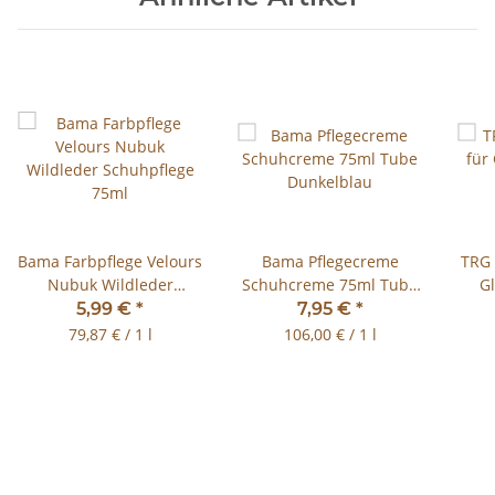
Bama Farbpflege Velours
Bama Pflegecreme
TRG 
Nubuk Wildleder
Schuhcreme 75ml Tube
Gl
Schuhpflege 75ml
Dunkelblau
Te
5,99 €
*
7,95 €
*
79,87 € / 1 l
106,00 € / 1 l