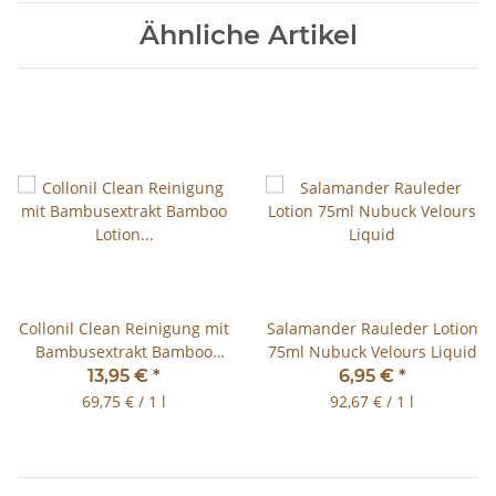
Ähnliche Artikel
Collonil Clean Reinigung mit
Salamander Rauleder Lotion
Bambusextrakt Bamboo
75ml Nubuck Velours Liquid
Lotion 200ml
13,95 €
*
6,95 €
*
69,75 € / 1 l
92,67 € / 1 l