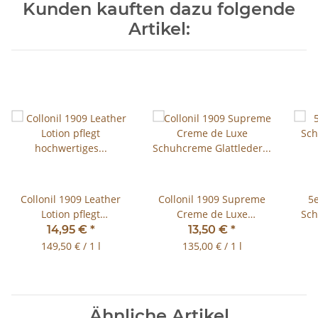
Kunden kauften dazu folgende
Artikel:
Collonil 1909 Leather
Collonil 1909 Supreme
5e
Lotion pflegt
Creme de Luxe
Sch
hochwertiges Glattleder
Schuhcreme Glattleder
14,95 €
*
13,50 €
*
100ml
100 ml
149,50 € / 1 l
135,00 € / 1 l
Ähnliche Artikel