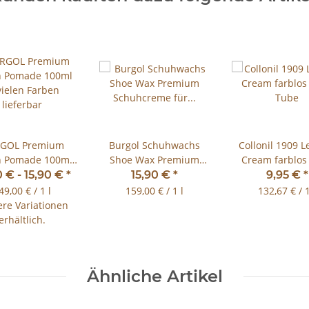
GOL Premium
Burgol Schuhwachs
Collonil 1909 L
 Pomade 100ml
Shoe Wax Premium
Cream farblos
vielen Farben
Schuhcreme für
Tube
0 € -
15,90 €
*
15,90 €
*
9,95 €
*
lieferbar
Glattleder 100ml
49,00 € / 1 l
159,00 € / 1 l
132,67 € / 1
ere Variationen
erhältlich.
Ähnliche Artikel