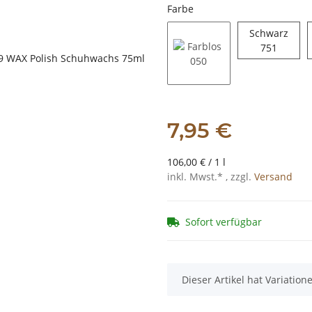
Farbe
Schwarz
Schwar
751
Farblos 050
7,95 €
106,00 € / 1 l
inkl. Mwst.* , zzgl.
Versand
Sofort verfügbar
x
Dieser Artikel hat Variatio