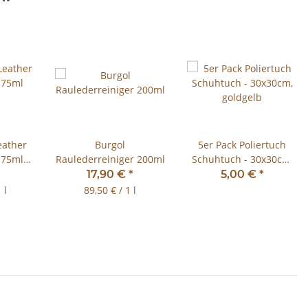
eather
Burgol
5er Pack Poliertuch
 75ml
Raulederreiniger 200ml
Schuhtuch - 30x30cm,
goldgelb
17,90 €
*
5,00 €
*
 l
89,50 € / 1 l