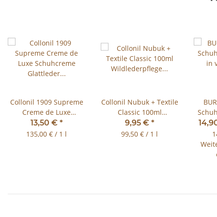
Collonil 1909 Supreme
Collonil Nubuk + Textile
BUR
Creme de Luxe
Classic 100ml
Schuh
Schuhcreme Glattleder
Wildlederpflege viele
in 
13,50 €
*
9,95 €
*
14,9
100 ml
Farben
135,00 € / 1 l
99,50 € / 1 l
1
Weit