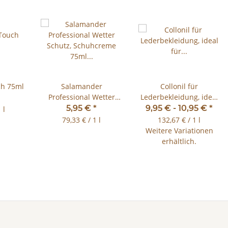
ch 75ml
Salamander
Collonil für
Professional Wetter
Lederbekleidung, ideal
Schutz, Schuhcreme
für Motorrad Kombis
5,95 €
*
9,95 € -
10,95 €
*
 l
75ml viele Farben
75ml
79,33 € / 1 l
132,67 € / 1 l
Weitere Variationen
erhältlich.