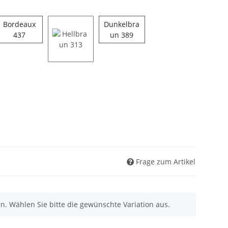
Bordeaux
Dunkelbra
z 751
Bordeaux 437
Dunkelbraun 389
437
un 389
Hellbraun 313
Frage zum Artikel
nen. Wählen Sie bitte die gewünschte Variation aus.