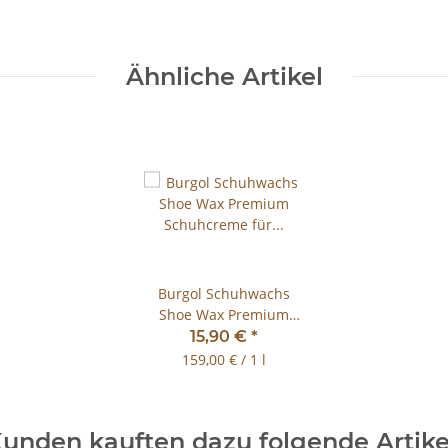
Ähnliche Artikel
Burgol Schuhwachs
Shoe Wax Premium
Schuhcreme für
15,90 €
*
Glattleder 100ml
159,00 € / 1 l
unden kauften dazu folgende Artike