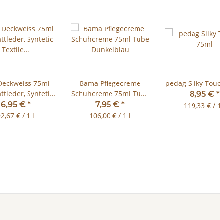
Deckweiss 75ml
Bama Pflegecreme
pedag Silky Tou
attleder, Syntetic
Schuhcreme 75ml Tube
8,95 €
*
ile Super White
Dunkelblau
6,95 €
*
7,95 €
*
119,33 € / 1
2,67 € / 1 l
106,00 € / 1 l