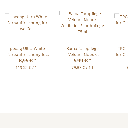
pedag Ultra White
Bama Farbpflege
TRG 
Farbauffrischung für
Velours Nubuk
für Gl
weiße Schuhe 75ml
Wildleder Schuhpflege
Text
8,95 €
*
5,99 €
*
75ml
119,33 € / 1 l
79,87 € / 1 l
9