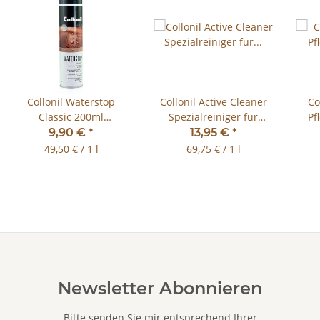
Collonil Waterstop
Collonil Active Cleaner
Co
Classic 200ml
Spezialreiniger für
Pf
Hochleistungs-
Outdoor-Ausrüstungen
9,90 €
*
13,95 €
*
Imprägnierspray
200ml
49,50 € / 1 l
69,75 € / 1 l
Newsletter Abonnieren
Bitte senden Sie mir entsprechend Ihrer