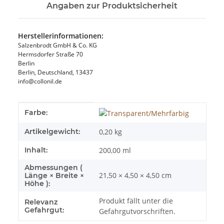
Angaben zur Produktsicherheit
Herstellerinformationen:
Salzenbrodt GmbH & Co. KG
Hermsdorfer Straße 70
Berlin
Berlin, Deutschland, 13437
info@collonil.de
Produkteigenschaft
Wert
Farbe:
Artikelgewicht:
0,20
kg
Inhalt:
200,00 ml
Abmessungen (
21,50 × 4,50 × 4,50 cm
Länge × Breite ×
Höhe ):
Produkt fällt unter die
Relevanz
Gefahrgut:
Gefahrgutvorschriften.