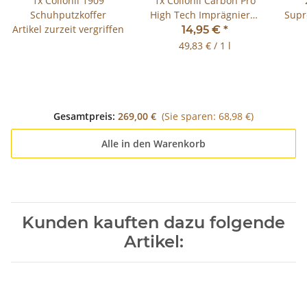
1x
Collonil 1909
1x
Collonil Carbon Pro
Schuhputzkoffer
High Tech Imprägnierer
Supr
Artikel zurzeit vergriffen
300ml
Sch
14,95 €
*
49,83 € / 1 l
Gesamtpreis:
269,00 €
(Sie sparen: 68,98 €)
Alle in den Warenkorb
Kunden kauften dazu folgende
Artikel: