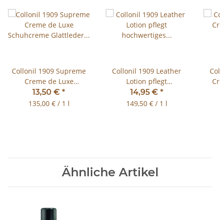
Collonil 1909 Supreme
Collonil 1909 Leather
Col
Creme de Luxe
Lotion pflegt
Cr
Schuhcreme Glattleder
hochwertiges Glattleder
13,50 €
*
14,95 €
*
100 ml
100ml
135,00 € / 1 l
149,50 € / 1 l
Ähnliche Artikel